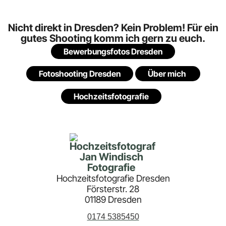
Hochzeitsfotografie Dresden
Försterstr. 28
01189 Dresden
0174 5385450
info@jan-windisch.com
© Copyright Jan Windisch Fotografie
Für
Für
Rechtliches
Privat
Unternehmen
Impressum
chzeitsfotografie
Business
Datenschutz
Preise
Fotograf
AGB
amilienfotografie
Mitarbeiterfotos
Fotoshooting
Bewerbungsfotos
Engagement-