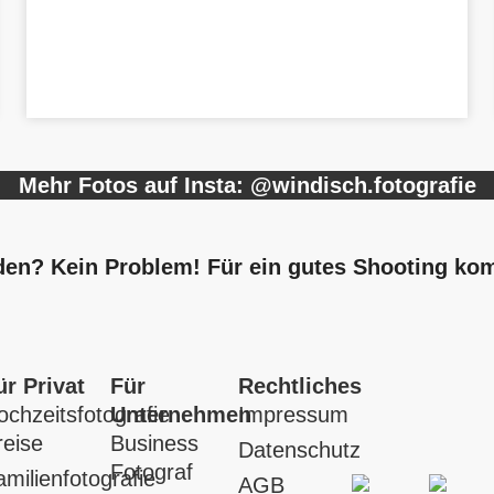
Mehr Fotos auf Insta: @windisch.fotografie
sden? Kein Problem! Für ein gutes Shooting ko
ür Privat
Für
Rechtliches
ochzeitsfotografie
Unternehmen
Impressum
reise
Business
Datenschutz
Fotograf
amilienfotografie
AGB