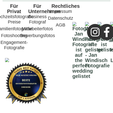
Für
Für
Rechtliches
Privat
Unternehmen
Impressum
chzeitsfotografie
Business
Datenschutz
Preise
Fotograf
AGB
amilienfotografie
Mitarbeiterfotos
Fotoshooting
Bewerbungsfotos
Engagement-
Fotografie