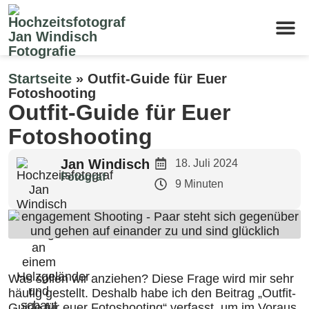
Kontakt & 
Startseite
»
Outfit-Guide für Euer
Fotoshooting
Outfit-Guide für Euer
Fotoshooting
Jan Windisch
18. Juli 2024
Fotograf
9 Minuten
Was sollen wir anziehen? Diese Frage wird mir sehr
häufig gestellt. Deshalb habe ich den Beitrag „Outfit-
Guide für euer Fotoshooting“ verfasst, um im Voraus