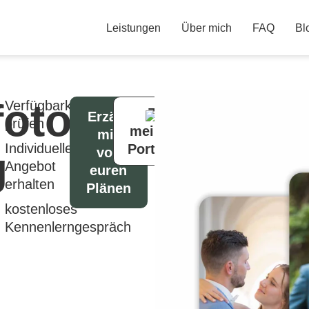
Leistungen
Über mich
FAQ
Bl
fotograf
Verfügbarkeit
Zu
Erzähl
prüfen
meinem
mir
Individuelles
Portfolio
g
von
Angebot
euren
erhalten
Plänen
kostenloses
Kennenlerngespräch