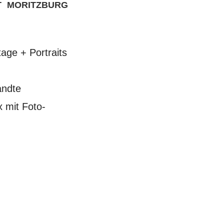
T MORITZBURG
tage + Portraits
andte
x mit Foto-