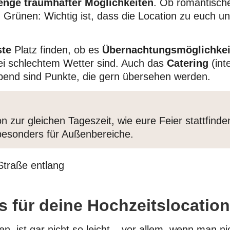
nge traumhafter Möglichkeiten
. Ob romantisch
m Grünen: Wichtig ist, dass die Location zu euch u
ste
Platz finden, ob es
Übernachtungsmöglichkei
bei schlechtem Wetter sind. Auch das
Catering
(int
end sind Punkte, die gern übersehen werden.
on zur gleichen Tageszeit, wie eure Feier stattfind
besonders für Außenbereiche.
 für deine Hochzeitslocation
den, ist gar nicht so leicht – vor allem, wenn man 