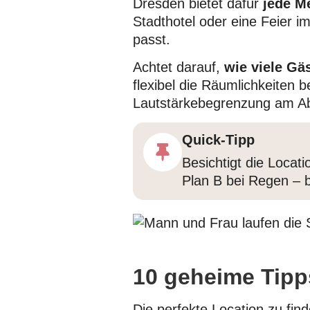
Dresden bietet dafür
jede Me
Stadthotel oder eine Feier i
passt.
Achtet darauf,
wie viele Gä
flexibel die Räumlichkeiten 
Lautstärkebegrenzung am Ab
Quick-Tipp
Besichtigt die Locati
Plan B bei Regen – 
10 geheime Tipps
Die perfekte Location zu fin