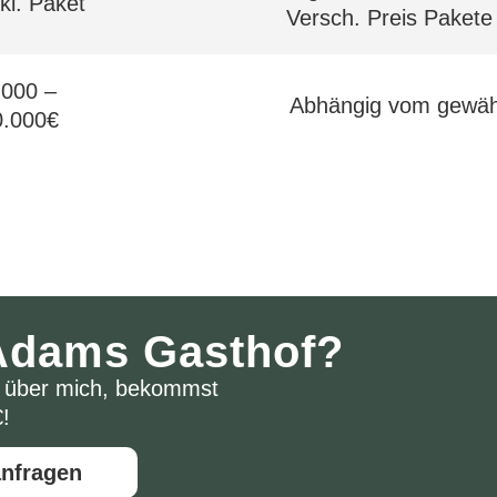
nkl. Paket
Versch. Preis Paket
.000 –
Abhängig vom gewäh
0.000€
t Adams Gasthof?
g über mich, bekommst
!
anfragen