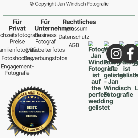
© Copyright Jan Windisch Fotografie
Für
Für
Rechtliches
Privat
Unternehmen
Impressum
chzeitsfotografie
Business
Datenschutz
Preise
Fotograf
AGB
amilienfotografie
Mitarbeiterfotos
Fotoshooting
Bewerbungsfotos
Engagement-
Fotografie