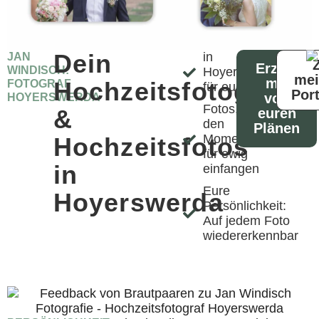
Dein
in
JAN
Erzähl
WINDISCH:
Hoyerswerda
me
mir
Hochzeitsfotograf
FOTOGRAF
für euch da
Port
von
HOYERSWERDA
Fotos, die
&
euren
den
Plänen
Moment
Hochzeitsfotos
für ewig
in
einfangen
Eure
Hoyerswerda
Persönlichkeit:
Auf jedem Foto
wiedererkennbar