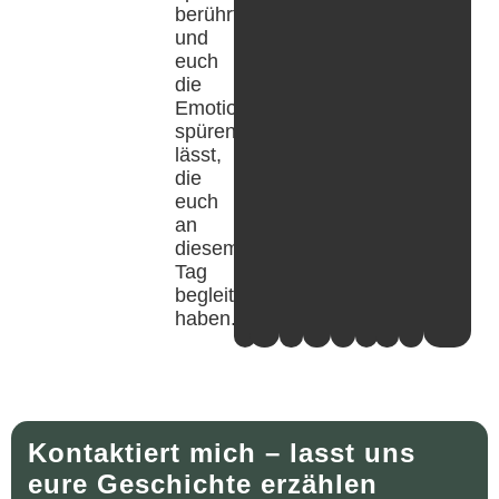
berührt
und
euch
die
Emotionen
spüren
lässt,
die
euch
an
diesem
Tag
begleitet
haben.
Kontaktiert mich – lasst uns
eure Geschichte erzählen