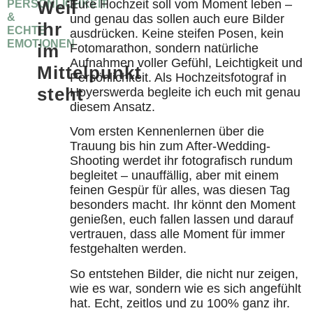
Weil
Eure Hochzeit soll vom Moment leben –
PERSÖNLICHKEIT
&
und genau das sollen auch eure Bilder
ihr
ECHTE
ausdrücken. Keine steifen Posen, kein
EMOTIONEN
im
Fotomarathon, sondern natürliche
Aufnahmen voller Gefühl, Leichtigkeit und
Mittelpunkt
Persönlichkeit. Als Hochzeitsfotograf in
steht
Hoyerswerda begleite ich euch mit genau
diesem Ansatz.
Vom ersten Kennenlernen über die
Trauung bis hin zum After-Wedding-
Shooting werdet ihr fotografisch rundum
begleitet – unauffällig, aber mit einem
feinen Gespür für alles, was diesen Tag
besonders macht. Ihr könnt den Moment
genießen, euch fallen lassen und darauf
vertrauen, dass alle Moment für immer
festgehalten werden.
So entstehen Bilder, die nicht nur zeigen,
wie es war, sondern wie es sich angefühlt
hat. Echt, zeitlos und zu 100% ganz ihr.