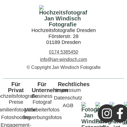
Hochzeitsfotografie Dresden
Försterstr. 28
01189 Dresden
0174 5385450
info@jan-windisch.com
© Copyright Jan Windisch Fotografie
Für
Für
Rechtliches
Privat
Unternehmen
Impressum
chzeitsfotografie
Business
Datenschutz
Preise
Fotograf
AGB
amilienfotografie
Mitarbeiterfotos
Fotoshooting
Bewerbungsfotos
Engagement-