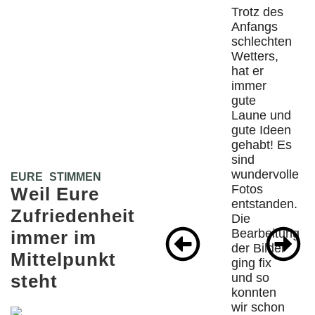
Trotz des
Anfangs
schlechten
Wetters,
hat er
immer
gute
Laune und
gute Ideen
gehabt! Es
sind
wundervolle
EURE STIMMEN
Fotos
Weil Eure
entstanden.
Zufriedenheit
Die
Bearbeitung
immer im
der Bilder
Mittelpunkt
ging fix
und so
steht
konnten
wir schon