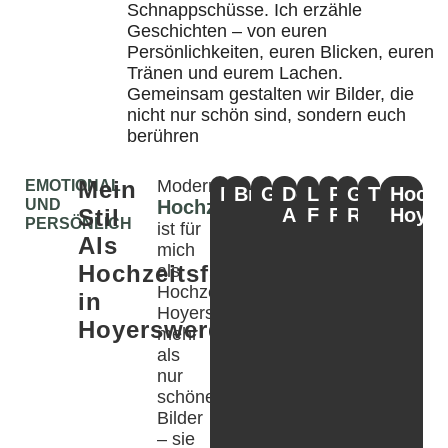
Schnappschüsse. Ich erzähle
Geschichten – von euren
Persönlichkeiten, euren Blicken, euren
Tränen und eurem Lachen.
Gemeinsam gestalten wir Bilder, die
nicht nur schön sind, sondern euch
berühren
Mein
Moderne
EMOTIONAL
Portraits
Brautpaarshooting
Gruppenbilder
Detail-
Location-
Party-
Getting-
Trauung
Hochz
UND
Hochzeitsfotografie
Stil
Aufnahmen
Fotos
Fotos
Ready
Hoyer
PERSÖNLICH
ist für
Als
mich
Hochzeitsfotograf
als
Hochzeitsfotograf
in
Hoyerswerda
Hoyerswerda
mehr
als
nur
schöne
Bilder
– sie