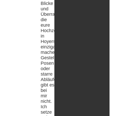
Blicke
und
Überraschungen,
die
eure
Hochzeit
in
Hoyerswerda
einzigartig
machen.
Gestellte
Posen
oder
starre
Abläufe
gibt es
bei
mir
nicht.
Ich
setze