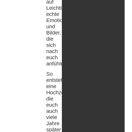
auf
Leichtigkeit,
echte
Emotionen
und
Bilder,
die
sich
nach
euch
anfühlen.
So
entsteht
eine
Hochzeitsreportage,
die
euch
auch
viele
Jahre
später