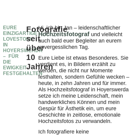
Fotografie
Hi, ich bin Jan – leidenschaftlicher
EURE
EINZIGARTIGE
Hochzeitsfotograf
und vielleicht
seit
LOVESTORY
auch bald euer Begleiter an eurem
IN
über
unvergesslichen Tag.
HOYERSWERDA
10
– FÜR
Eure Liebe ist etwas Besonderes. Sie
DIE
verdient es, in Bildern erzählt zu
Jahren
EWIGKEIT
werden, die nicht nur Momente
FESTGEHALTEN
festhalten, sondern Gefühle wecken –
heute, in zehn Jahren und für immer.
Als Hochzeitsfotograf in Hoyerswerda
setze ich meine Leidenschaft, mein
handwerkliches Können und mein
Gespür für Ästhetik ein, um eure
Geschichte in zeitlose, emotionale
Hochzeitsfotos zu verwandeln.
Ich fotografiere keine